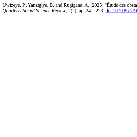
Uwizeye, P., Yanzigiye, B. and Rugigana, A. (2025) “Étude des obstac
Quarterly Social Science Review
, 2(2), pp. 241–253.
doi:10.51867/